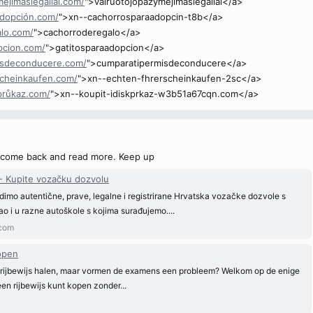
mejimaslegaliai.com/
">vairuotojopazymejimaslegaliai</a>
adopción.com/
">xn--cachorrosparaadopcin-t8b</a>
alo.com/
">cachorroderegalo</a>
pcion.com/
">gatitosparaadopcion</a>
misdeconducere.com/
">cumparatipermisdeconducere</a>
scheinkaufen.com/
">xn--echten-fhrerscheinkaufen-2sc</a>
ýprůkaz.com/
">xn--koupit-idiskprkaz-w3b51a67cqn.com</a>
o come back and read more. Keep up
- Kupite vozačku dozvolu
imo autentične, prave, legalne i registrirane Hrvatska vozačke dozvole s
 i u razne autoškole s kojima surađujemo....
.com
kopen
ht rijbewijs halen, maar vormen de examens een probleem? Welkom op de enige
een rijbewijs kunt kopen zonder...