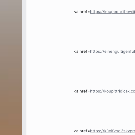
<a href=
https://koopeenrijbewii
<a href=
https://einengultigenf
<a href=
https://koupittridicak.c
<a href=
https://kúpiťvodičskyp