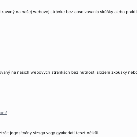
trovaný na našej webovej stránke bez absolvovania skúšky alebo prakti
rovaný na našich webových stránkách bez nutnosti složení zkoušky nebo
com/
rált jogosítvány vizsga vagy gyakorlati teszt nélkül.