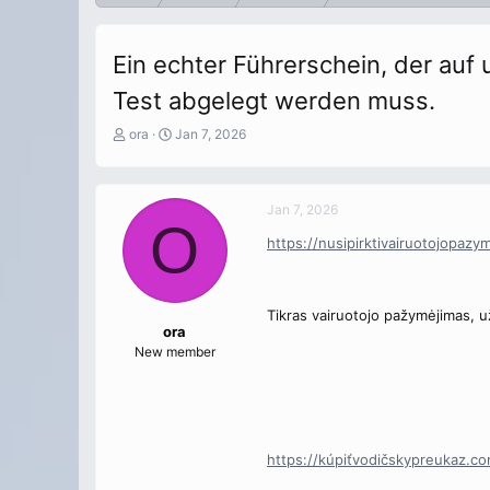
Ein echter Führerschein, der auf 
Test abgelegt werden muss.
T
S
ora
Jan 7, 2026
h
t
r
a
e
r
Jan 7, 2026
a
t
O
d
d
https://nusipirktivairuotojopazy
s
a
t
t
a
e
r
Tikras vairuotojo pažymėjimas, u
t
ora
e
New member
r
https://kúpiťvodičskypreukaz.co