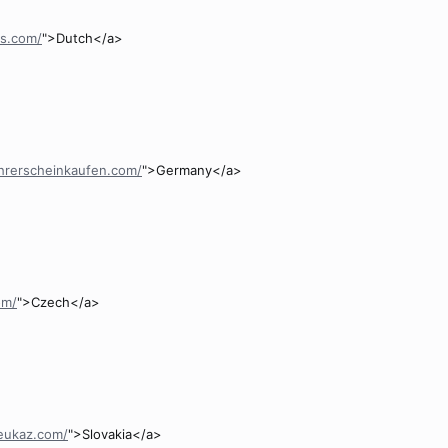
js.com/
">Dutch</a>
uhrerscheinkaufen.com/
">Germany</a>
om/
">Czech</a>
reukaz.com/
">Slovakia</a>