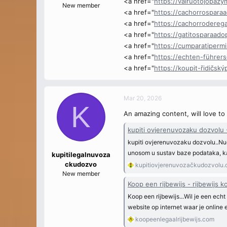
<a href="
https://vairuotojopazy
New member
<a href="
https://cachorrospara
<a href="
https://cachorrodereg
<a href="
https://gatitosparaado
<a href="
https://cumparatiper
<a href="
https://echten-führer
<a href="
https://koupit-řidičsk
Mar 20, 2026
K
An amazing content, will love t
kupiti ovjerenuvozaku dozvolu 
kupiti ovjerenuvozaku dozvolu..Nud
unosom u sustav baze podataka, kao
kupitilegalnuvoza
ckudozvo
kupitiovjerenuvozačkudozvolu
New member
Koop een rijbewijs - rijbewijs 
Koop een rijbewijs...Wil je een ec
website op internet waar je online 
koopeenlegaalrijbewijs.com