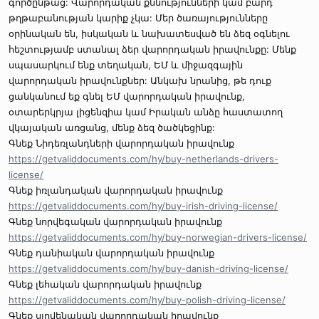
գործընթաց: Վարորդական քննությունների կամ բարդ
թղթաբանության կարիք չկա: Մեր ծառայությունները
օրինական են, իսկական և նախատեսված են ձեզ օգնելու
հեշտությամբ ստանալ ձեր վարորդական իրավունքը: Մենք
սպասարկում ենք տեղական, ԵՄ և միջազգային
վարորդական իրավունքներ: Անկախ նրանից, թե դուք
ցանկանում եք գնել ԵՄ վարորդական իրավունք,
օտարերկրյա լիցենզիա կամ Իրական անձը հաստատող
վկայական առցանց, մենք ձեզ ծածկեցինք:
Գնեք Նիդեռլանդների վարորդական իրավունք
https://getvaliddocuments.com/hy/buy-netherlands-drivers-
license/
Գնեք իռլանդական վարորդական իրավունք
https://getvaliddocuments.com/hy/buy-irish-driving-license/
Գնեք նորվեգական վարորդական իրավունք
https://getvaliddocuments.com/hy/buy-norwegian-drivers-license/
Գնեք դանիական վարորդական իրավունք
https://getvaliddocuments.com/hy/buy-danish-driving-license/
Գնեք լեհական վարորդական իրավունք
https://getvaliddocuments.com/hy/buy-polish-driving-license/
Գնեք սլովենական վարորդական իրավունք