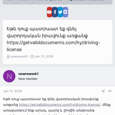
Եթե դուք պատրաստ եք գնել
վարորդական իրավունք առցանց
https://getvaliddocuments.com/hy/driving-
license
T
S
nowrework1
Jan 13, 2026
h
t
r
a
e
r
nowrework1
N
a
t
New member
d
d
s
a
t
t
Jan 13, 2026
#1
a
e
r
Եթե դուք պատրաստ եք գնել վարորդական իրավունք
t
առցանց
https://getvaliddocuments.com/hy/driving-license/
, մենք
e
առաջարկում ենք արագ, պարզ և լիովին անվտանգ
r