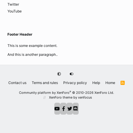
Twitter
YouTube
Footer Header
This is some example content.
And this is another paragraph..
Contact us
Terms and rules
Privacy policy
Help
Home
R
S
S
®
Community platform by XenForo
© 2010-2026 XenForo Ltd.
XenForo theme
by xenfocus