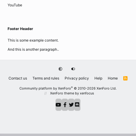
YouTube
Footer Header
This is some example content.
And this is another paragraph..
Contact us
Terms and rules
Privacy policy
Help
Home
R
S
S
®
Community platform by XenForo
© 2010-2026 XenForo Ltd.
XenForo theme
by xenfocus