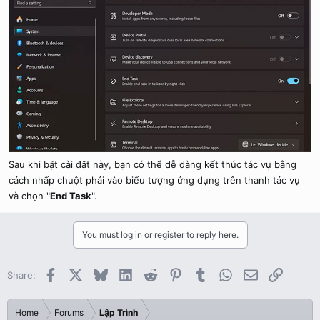
Sau khi bật cài đặt này, bạn có thể dễ dàng kết thúc tác vụ bằng
cách nhấp chuột phải vào biểu tượng ứng dụng trên thanh tác vụ
và chọn "
End Task
".
You must log in or register to reply here.
Facebook
X
Bluesky
LinkedIn
Reddit
Pinterest
Tumblr
WhatsApp
Email
Link
Share:
Home
Forums
Lập Trình