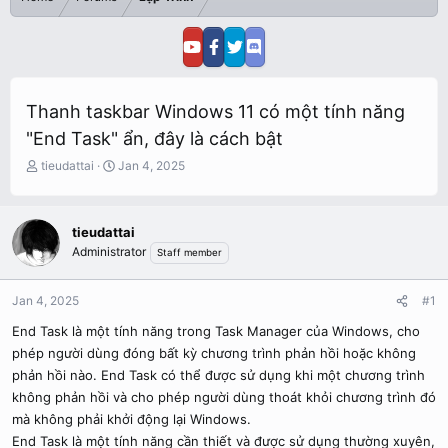
Thanh taskbar Windows 11 có một tính năng
"End Task" ẩn, đây là cách bật
T
S
tieudattai
Jan 4, 2025
h
t
r
a
e
r
tieudattai
a
t
Administrator
Staff member
d
d
s
a
t
t
Jan 4, 2025
#1
a
e
r
End Task là một tính năng trong Task Manager của Windows, cho
t
phép người dùng đóng bất kỳ chương trình phản hồi hoặc không
e
phản hồi nào. End Task có thể được sử dụng khi một chương trình
r
không phản hồi và cho phép người dùng thoát khỏi chương trình đó
mà không phải khởi động lại Windows.
End Task là một tính năng cần thiết và được sử dụng thường xuyên,