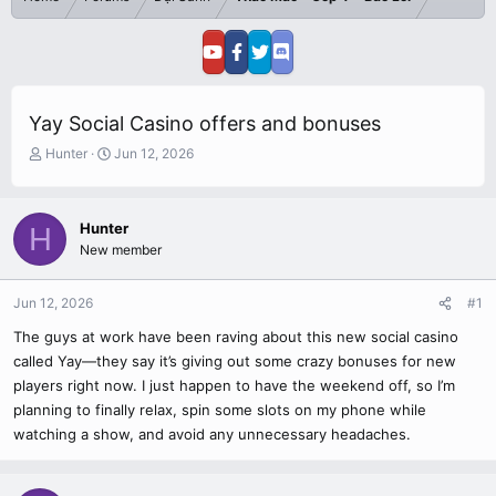
Yay Social Casino offers and bonuses
T
S
Hunter
Jun 12, 2026
h
t
r
a
e
r
Hunter
H
a
t
New member
d
d
s
a
t
t
Jun 12, 2026
#1
a
e
r
The guys at work have been raving about this new social casino
t
called Yay—they say it’s giving out some crazy bonuses for new
e
players right now. I just happen to have the weekend off, so I’m
r
planning to finally relax, spin some slots on my phone while
watching a show, and avoid any unnecessary headaches.