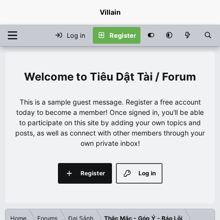
Villain
Log in
Register
Tiêu Dật Tài / Forum
This is a sample guest message. Register a free account
today to become a member! Once signed in, you'll be able
to participate on this site by adding your own topics and
posts, as well as connect with other members through your
own private inbox!
Register
Log in
Home
Forums
Đại Sảnh
Thắc Mắc - Góp Ý - Báo Lỗi