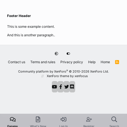
Footer Header
This is some example content.
And this is another paragraph..
Contact us
Terms and rules
Privacy policy
Help
Home
R
S
S
®
Community platform by XenForo
© 2010-2026 XenForo Ltd.
XenForo theme
by xenfocus
Forums
What's New
Log In
Register
Search