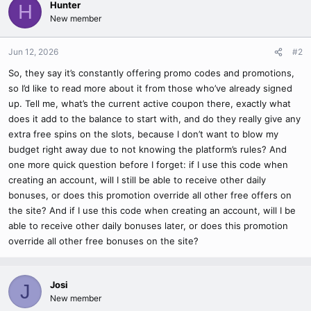
Hunter
H
New member
Jun 12, 2026
#2
So, they say it’s constantly offering promo codes and promotions,
so I’d like to read more about it from those who’ve already signed
up. Tell me, what’s the current active coupon there, exactly what
does it add to the balance to start with, and do they really give any
extra free spins on the slots, because I don’t want to blow my
budget right away due to not knowing the platform’s rules? And
one more quick question before I forget: if I use this code when
creating an account, will I still be able to receive other daily
bonuses, or does this promotion override all other free offers on
the site? And if I use this code when creating an account, will I be
able to receive other daily bonuses later, or does this promotion
override all other free bonuses on the site?
Josi
J
New member