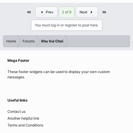
First
Last
Prev
2 of 9
Next
You must log in or register to post here.
Home
Forums
Khu Vui Chơi
Mega Footer
These footer widgets can be used to display your own custom
messages.
Useful links
Contact us
Another helpful link
Terms and Conditions