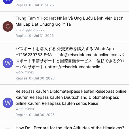
Replies
0
Jul 31, 2026
Trung Tâm Y Học Hạt Nhân Và Ung Bướu Bệnh Viện Bạch
Mai Lắp Đặt Chuông Gọi Y Tá
C
chuonggoiphucvu
Replies
0
Jul 31, 2026
パスポートを購入する 外交旅券を購入する WhatsApp
+1236239763 E-Mail: info@reisedokumenteonline.com パ
スポート申請サポートと国際書類サービス – 信頼できるグロ
W
ーバルサポート ( https://reisedokumenteonlin
work minex
Replies
0
Jul 30, 2026
Reisepass kaufen Diplomatenpass kaufen Reisepass online
kaufen Reisepass kaufen Deutschland Diplomatenpass
W
online kaufen Reisepass kaufen seriös Reise
work minex
Replies
0
Jul 30, 2026
How Do I Prepare for the High Altitudes of the Himalayas?