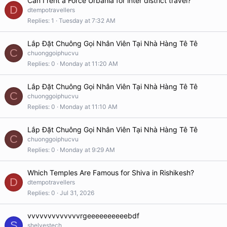
Can I rent a Force Urbania for inter district travel?
D
dtempotravellers
Replies
1
Tuesday at 7:32 AM
Lắp Đặt Chuông Gọi Nhân Viên Tại Nhà Hàng Tê Tê
C
chuonggoiphucvu
Replies
0
Monday at 11:20 AM
Lắp Đặt Chuông Gọi Nhân Viên Tại Nhà Hàng Tê Tê
C
chuonggoiphucvu
Replies
0
Monday at 11:10 AM
Lắp Đặt Chuông Gọi Nhân Viên Tại Nhà Hàng Tê Tê
C
chuonggoiphucvu
Replies
0
Monday at 9:29 AM
Which Temples Are Famous for Shiva in Rishikesh?
D
dtempotravellers
Replies
0
Jul 31, 2026
vvvvvvvvvvvvvrgeeeeeeeeeebdf
S
shelvestech