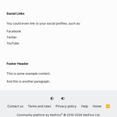
Social Links
You could even link to your social profiles, such as:
Facebook
Twitter
YouTube
Footer Header
This is some example content.
And this is another paragraph..
Contact us
Terms and rules
Privacy policy
Help
Home
R
S
S
®
Community platform by XenForo
© 2010-2026 XenForo Ltd.