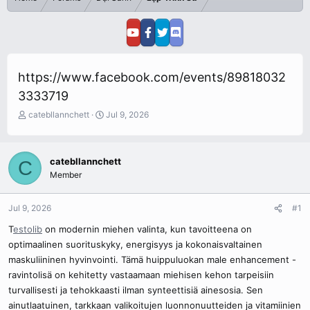
https://www.facebook.com/events/89818032
3333719
T
S
catebllannchett
Jul 9, 2026
h
t
r
a
e
r
catebllannchett
C
a
t
Member
d
d
s
a
t
t
Jul 9, 2026
#1
a
e
r
T
estolib
on modernin miehen valinta, kun tavoitteena on
t
optimaalinen suorituskyky, energisyys ja kokonaisvaltainen
e
maskuliininen hyvinvointi. Tämä huippuluokan male enhancement -
r
ravintolisä on kehitetty vastaamaan miehisen kehon tarpeisiin
turvallisesti ja tehokkaasti ilman synteettisiä ainesosia. Sen
ainutlaatuinen, tarkkaan valikoitujen luonnonuutteiden ja vitamiinien