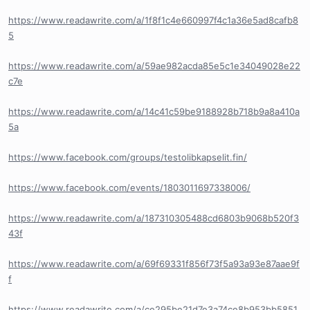
https://www.readawrite.com/a/1f8f1c4e660997f4c1a36e5ad8cafb8
5
https://www.readawrite.com/a/59ae982acda85e5c1e34049028e22
c7e
https://www.readawrite.com/a/14c41c59be9188928b718b9a8a410a
5a
https://www.facebook.com/groups/testolibkapselit.fin/
https://www.facebook.com/events/1803011697338006/
https://www.readawrite.com/a/187310305488cd6803b9068b520f3
43f
https://www.readawrite.com/a/69f69331f856f73f5a93a93e87aae9f
f
https://www.readawrite.com/a/ce295be21d7e3a74ce8b953bb5851