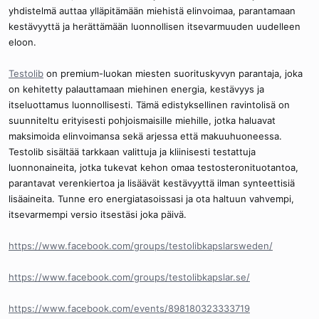
yhdistelmä auttaa ylläpitämään miehistä elinvoimaa, parantamaan
kestävyyttä ja herättämään luonnollisen itsevarmuuden uudelleen
eloon.
Testolib
on premium-luokan miesten suorituskyvyn parantaja, joka
on kehitetty palauttamaan miehinen energia, kestävyys ja
itseluottamus luonnollisesti. Tämä edistyksellinen ravintolisä on
suunniteltu erityisesti pohjoismaisille miehille, jotka haluavat
maksimoida elinvoimansa sekä arjessa että makuuhuoneessa.
Testolib sisältää tarkkaan valittuja ja kliinisesti testattuja
luonnonaineita, jotka tukevat kehon omaa testosteronituotantoa,
parantavat verenkiertoa ja lisäävät kestävyyttä ilman synteettisiä
lisäaineita. Tunne ero energiatasoissasi ja ota haltuun vahvempi,
itsevarmempi versio itsestäsi joka päivä.
https://www.facebook.com/groups/testolibkapslarsweden/
https://www.facebook.com/groups/testolibkapslar.se/
https://www.facebook.com/events/898180323333719