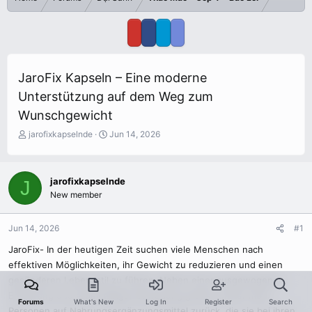
JaroFix Kapseln – Eine moderne
Unterstützung auf dem Weg zum
Wunschgewicht
T
S
jarofixkapselnde
Jun 14, 2026
h
t
r
a
e
r
jarofixkapselnde
J
a
t
New member
d
d
s
a
t
t
Jun 14, 2026
#1
a
e
r
JaroFix- In der heutigen Zeit suchen viele Menschen nach
t
effektiven Möglichkeiten, ihr Gewicht zu reduzieren und einen
e
gesünderen Lebensstil zu führen. Neben einer ausgewogenen
r
Ernährung und regelmäßiger Bewegung greifen immer mehr
Forums
What's New
Log In
Register
Search
Personen auf Nahrungsergänzungsmittel zurück, die sie bei ihren