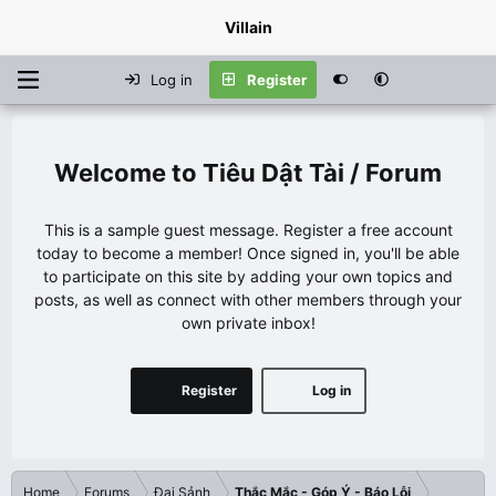
Villain
Log in
Register
Tiêu Dật Tài / Forum
This is a sample guest message. Register a free account
today to become a member! Once signed in, you'll be able
to participate on this site by adding your own topics and
posts, as well as connect with other members through your
own private inbox!
Register
Log in
Home
Forums
Đại Sảnh
Thắc Mắc - Góp Ý - Báo Lỗi