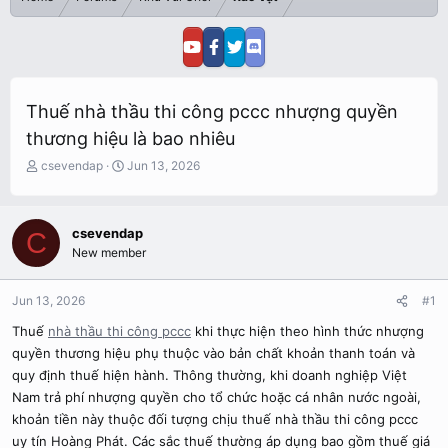
Thuế nhà thầu thi công pccc nhượng quyền
thương hiệu là bao nhiêu
T
S
csevendap
Jun 13, 2026
h
t
r
a
e
r
csevendap
C
a
t
New member
d
d
s
a
t
t
Jun 13, 2026
#1
a
e
r
Thuế
nhà thầu thi công pccc
khi thực hiện theo hình thức nhượng
t
quyền thương hiệu phụ thuộc vào bản chất khoản thanh toán và
e
quy định thuế hiện hành. Thông thường, khi doanh nghiệp Việt
r
Nam trả phí nhượng quyền cho tổ chức hoặc cá nhân nước ngoài,
khoản tiền này thuộc đối tượng chịu thuế nhà thầu thi công pccc
uy tín Hoàng Phát. Các sắc thuế thường áp dụng bao gồm thuế giá