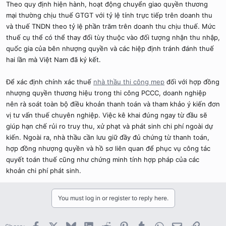
Theo quy định hiện hành, hoạt động chuyển giao quyền thương
mại thường chịu thuế GTGT với tỷ lệ tính trực tiếp trên doanh thu
và thuế TNDN theo tỷ lệ phần trăm trên doanh thu chịu thuế. Mức
thuế cụ thể có thể thay đổi tùy thuộc vào đối tượng nhận thu nhập,
quốc gia của bên nhượng quyền và các hiệp định tránh đánh thuế
hai lần mà Việt Nam đã ký kết.
Để xác định chính xác thuế
nhà thầu thi công mep
đối với hợp đồng
nhượng quyền thương hiệu trong thi công PCCC, doanh nghiệp
nên rà soát toàn bộ điều khoản thanh toán và tham khảo ý kiến đơn
vị tư vấn thuế chuyên nghiệp. Việc kê khai đúng ngay từ đầu sẽ
giúp hạn chế rủi ro truy thu, xử phạt và phát sinh chi phí ngoài dự
kiến. Ngoài ra, nhà thầu cần lưu giữ đầy đủ chứng từ thanh toán,
hợp đồng nhượng quyền và hồ sơ liên quan để phục vụ công tác
quyết toán thuế cũng như chứng minh tính hợp pháp của các
khoản chi phí phát sinh.
You must log in or register to reply here.
Facebook
X
Bluesky
LinkedIn
Reddit
Pinterest
Tumblr
WhatsApp
Email
Link