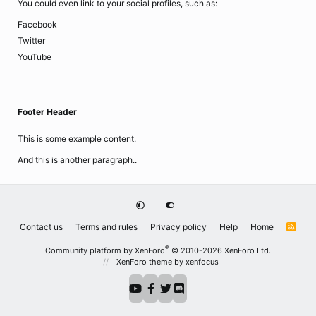
You could even link to your social profiles, such as:
Facebook
Twitter
YouTube
Footer Header
This is some example content.
And this is another paragraph..
Contact us
Terms and rules
Privacy policy
Help
Home
R
S
S
®
Community platform by XenForo
© 2010-2026 XenForo Ltd.
XenForo theme
by xenfocus