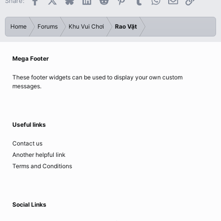
Share:
Home
Forums
Khu Vui Chơi
Rao Vặt
Mega Footer
These footer widgets can be used to display your own custom
messages.
Useful links
Contact us
Another helpful link
Terms and Conditions
Social Links